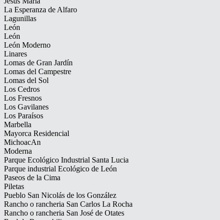
Jesús María
La Esperanza de Alfaro
Lagunillas
León
León
León Moderno
Linares
Lomas de Gran Jardín
Lomas del Campestre
Lomas del Sol
Los Cedros
Los Fresnos
Los Gavilanes
Los Paraísos
Marbella
Mayorca Residencial
MichoacAn
Moderna
Parque Ecológico Industrial Santa Lucia
Parque industrial Ecológico de León
Paseos de la Cima
Piletas
Pueblo San Nicolás de los González
Rancho o rancheria San Carlos La Rocha
Rancho o rancheria San José de Otates