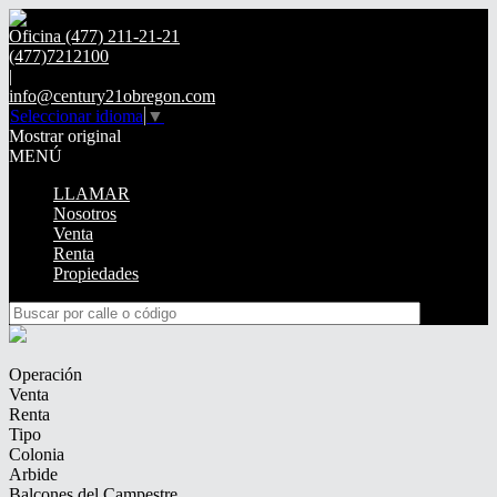
Oficina (477) 211-21-21
(477)7212100
|
info@century21obregon.com
Seleccionar idioma
▼
Mostrar original
MENÚ
LLAMAR
Nosotros
Venta
Renta
Propiedades
Operación
Venta
Renta
Tipo
Colonia
Arbide
Balcones del Campestre